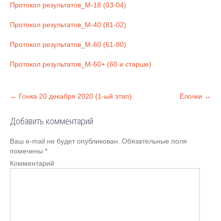
Протокол результатов_М-18 (03-04)
Протокол результатов_М-40 (81-02)
Протокол результатов_М-60 (61-80)
Протокол результатов_М-60+ (60 и старше)
P
←
Гонка 20 декабря 2020 (1-ый этап)
Ёлочки
→
o
s
Добавить комментарий
t
Ваш e-mail не будет опубликован.
Обязательные поля
n
помечены
*
a
Комментарий
v
i
g
a
t